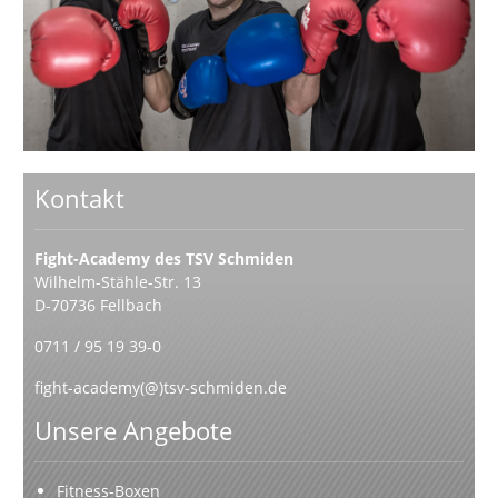
Kontakt
Fight-Academy des TSV Schmiden
Wilhelm-Stähle-Str. 13
D-70736 Fellbach
0711 / 95 19 39-0
fight-academy(@)tsv-schmiden.de
Unsere Angebote
Fitness-Boxen