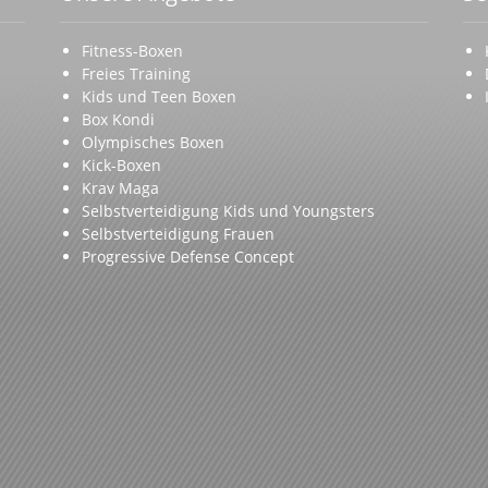
Fitness-Boxen
Freies Training
Kids und Teen Boxen
Box Kondi
Olympisches Boxen
Kick-Boxen
Krav Maga
Selbstverteidigung Kids und Youngsters
Selbstverteidigung Frauen
Progressive Defense Concept